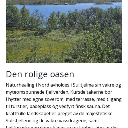
Den rolige oasen
Naturhealing i Nord avholdes i Sulitjelma sin vakre og
myteomspunnede fjellverden. Kursdeltakerne bor
i hytter med egne soverom, med terrasse, med tilgang
til turstier, badeplass og vedfyrt finsk sauna. Det
kraftfulle landskapet er preget av de majestetiske
Sulisfjellene og de vakre vassdragene, samt
fjellfuruskogen som skaper ro og lunhet. Her er det